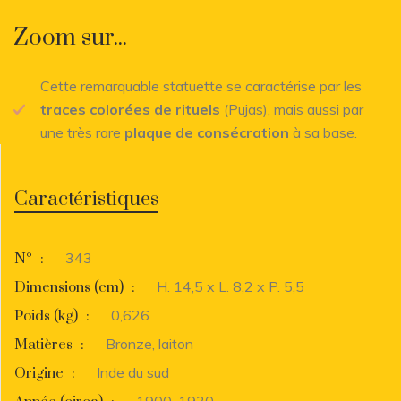
Zoom sur...
Cette remarquable statuette se caractérise par les
traces colorées de rituels
(Pujas), mais aussi par
une très rare
plaque de consécration
à sa base.
Caractéristiques
343
N°
:
H. 14,5 x L. 8,2 x P. 5,5
Dimensions (cm)
:
0,626
Poids (kg)
:
Bronze, laiton
Matières
:
Inde du sud
Origine
:
1900-1930