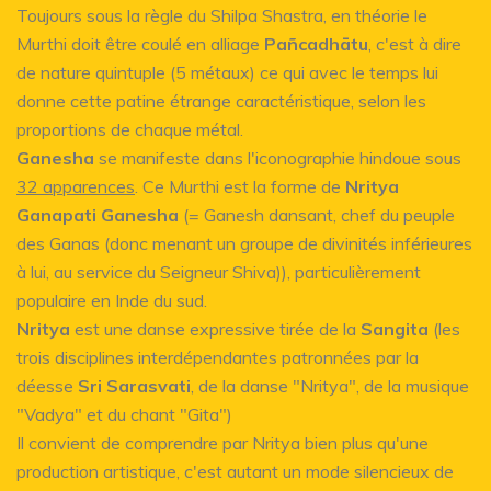
Toujours sous la règle du Shilpa Shastra, en théorie le
Murthi doit être coulé en alliage
Pañcadhātu
, c'est à dire
de nature quintuple (5 métaux) ce qui avec le temps lui
donne cette patine étrange caractéristique, selon les
proportions de chaque métal.
Ganesha
se manifeste dans l'iconographie hindoue sous
32 apparences
. Ce Murthi est la forme de
Nritya
Ganapati Ganesha
(= Ganesh dansant, chef du peuple
des Ganas (donc menant un groupe de divinités inférieures
à lui, au service du Seigneur Shiva)), particulièrement
populaire en Inde du sud.
Nritya
est une danse expressive tirée de la
Sangita
(les
trois disciplines interdépendantes patronnées par la
déesse
Sri Sarasvati
, de la danse "Nritya", de la musique
"Vadya" et du chant "Gita")
Il convient de comprendre par Nritya bien plus qu'une
production artistique, c'est autant un mode silencieux de