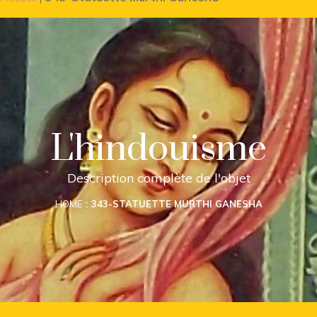
L'hindouisme
Description complète de l'objet
HOME
343-STATUETTE MURTHI GANESHA