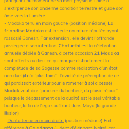
pratiquant au moment de sa mort physique, l'aide à
s'extirper de son ancienne condition terrestre et guide son
âme vers la Lumière.
-
Modaka tenu en main gauche
(position médiane)
La
friandise Modaka
est la seule nourriture réputée ayant
rassasié Ganesh. Par extension , elle devint l'offrande
privilégiée à son intention.
Chaturthi
est la célébration
annuelle dédiée à Ganesh, à cette occasion
21 Modaka
sont offerts au dieu, ce qui marque distinctement la
complétude de sa Sagesse comme réalisation d'un état
non duel (il n'a "plus faim" : l'avidité de préemption de ce
qui paraissait extérieur pour le ramener à soi a cessé)
Modak
veut dire "procurer du bonheur, du plaisir, réjouir"
puisque le dépassement de la dualité est le seul véritable
bonheur, la fin de l'ego souffrant dans Maya (la grande
illusion)
-
Danta tenue en main droite
(position médiane) Fait
référence à
Gajadanta
(= dent d'éléphant, ivoire), car