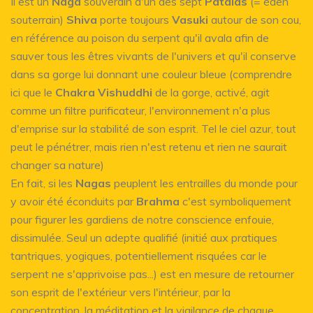
Il est un
Naga
souverain d'un des sept
Patalas
(= éden
souterrain)
Shiva
porte toujours
Vasuki
autour de son cou,
en référence au poison du serpent qu'il avala afin de
sauver tous les êtres vivants de l'univers et qu'il conserve
dans sa gorge lui donnant une couleur bleue (comprendre
ici que le
Chakra Vishuddhi
de la gorge, activé, agit
comme un filtre purificateur, l'environnement n'a plus
d'emprise sur la stabilité de son esprit. Tel le ciel azur, tout
peut le pénétrer, mais rien n'est retenu et rien ne saurait
changer sa nature)
En fait, si les
Nagas
peuplent les entrailles du monde pour
y avoir été éconduits par
Brahma
c'est symboliquement
pour figurer les gardiens de notre conscience enfouie,
dissimulée. Seul un adepte qualifié (initié aux pratiques
tantriques, yogiques, potentiellement risquées car le
serpent ne s'apprivoise pas...) est en mesure de retourner
son esprit de l'extérieur vers l'intérieur, par la
concentration, la méditation et la vigilance de chaque