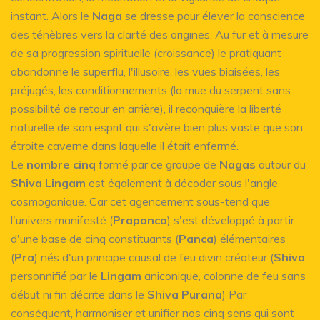
instant. Alors le
Naga
se dresse pour élever la conscience
des ténèbres vers la clarté des origines. Au fur et à mesure
de sa progression spirituelle (croissance) le pratiquant
abandonne le superflu, l'illusoire, les vues biaisées, les
préjugés, les conditionnements (la mue du serpent sans
possibilité de retour en arrière), il reconquière la liberté
naturelle de son esprit qui s'avère bien plus vaste que son
étroite caverne dans laquelle il était enfermé.
Le
nombre cinq
formé par ce groupe de
Nagas
autour du
Shiva Lingam
est également à décoder sous l'angle
cosmogonique. Car cet agencement sous-tend que
l'univers manifesté (
Prapanca
) s'est développé à partir
d'une base de cinq constituants (
Panca
) élémentaires
(
Pra
) nés d'un principe causal de feu divin créateur (
Shiva
personnifié par le
Lingam
aniconique, colonne de feu sans
début ni fin décrite dans le
Shiva Purana
) Par
conséquent, harmoniser et unifier nos cinq sens qui sont