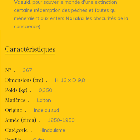
Vasuki
, pour sauver le monde d'une extinction
certaine (rédemption des péchés et fautes qui
mèneraient aux enfers
Naraka
, les obscurités de la
conscience)
Caractéristiques
367
N°
:
H. 13 x D. 9,8
Dimensions (cm)
:
0,350
Poids (kg)
:
Laiton
Matières
:
Inde du sud
Origine
:
1850-1950
Année (circa)
:
Hindouisme
Catégorie
:
Culte