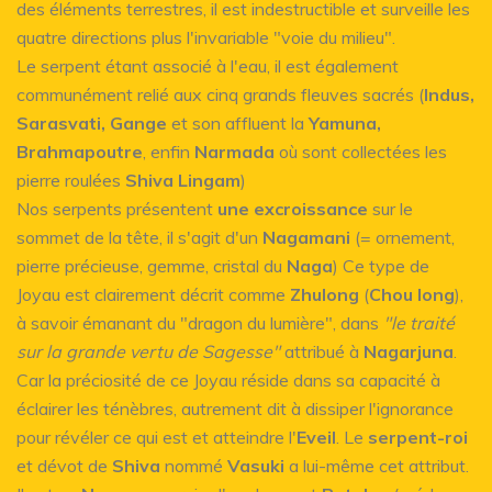
des éléments terrestres, il est indestructible et surveille les
quatre directions plus l'invariable "voie du milieu".
Le serpent étant associé à l'eau, il est également
communément relié aux cinq grands fleuves sacrés (
Indus,
Sarasvati, Gange
et son affluent la
Yamuna,
Brahmapoutre
, enfin
Narmada
où sont collectées les
pierre roulées
Shiva Lingam
)
Nos serpents présentent
une excroissance
sur le
sommet de la tête, il s'agit d'un
Nagamani
(= ornement,
pierre précieuse, gemme, cristal du
Naga
) Ce type de
Joyau est clairement décrit comme
Zhulong
(
Chou long
),
à savoir émanant du "dragon du lumière", dans
"le traité
sur la grande vertu de Sagesse"
attribué à
Nagarjuna
.
Car la préciosité de ce Joyau réside dans sa capacité à
éclairer les ténèbres, autrement dit à dissiper l'ignorance
pour révéler ce qui est et atteindre l'
Eveil
. Le
serpent-roi
et dévot de
Shiva
nommé
Vasuki
a lui-même cet attribut.