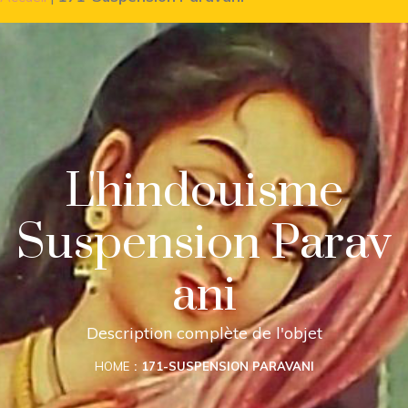
L'hindouisme
Suspension Parav
ani
Description complète de l'objet
HOME
171-SUSPENSION PARAVANI