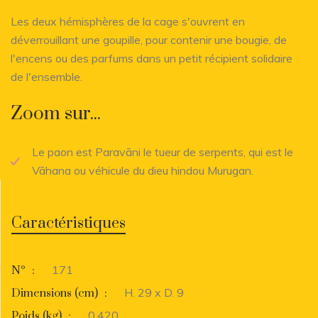
Les deux hémisphères de la cage s'ouvrent en
déverrouillant une goupille, pour contenir une bougie, de
l'encens ou des parfums dans un petit récipient solidaire
de l'ensemble.
Zoom sur...
Le paon est Paravāni le tueur de serpents, qui est le
Vāhana ou véhicule du dieu hindou Murugan.
Caractéristiques
171
N°
:
H. 29 x D. 9
Dimensions (cm)
:
0.420
Poids (kg)
: