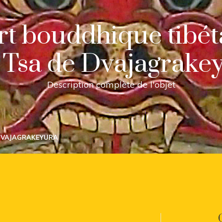
art bouddhique tibét
 Tsa de Dvajagrake
Description complète de l'objet
 DVAJAGRAKEYURA