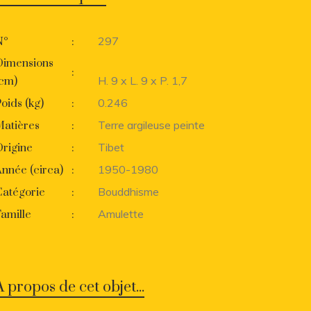
297
N°
:
Dimensions
:
H. 9 x L. 9 x P. 1,7
(cm)
0.246
oids (kg)
:
Terre argileuse peinte
Matières
:
Tibet
rigine
:
1950-1980
nnée (circa)
:
Bouddhisme
Catégorie
:
Amulette
amille
:
A propos de cet objet...