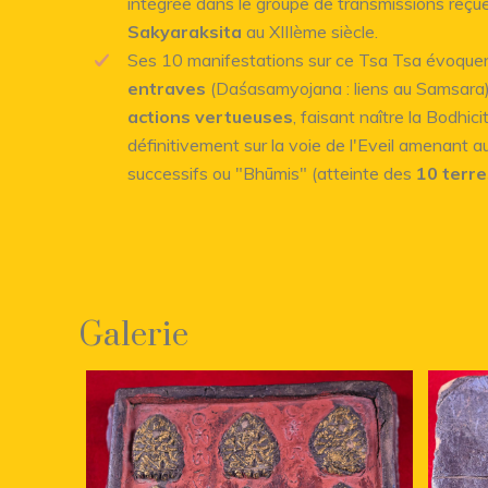
intégrée dans le groupe de transmissions reçue
Sakyaraksita
au XIIIème siècle.
Ses 10 manifestations sur ce Tsa Tsa évoque
entraves
(Daśasamyojana : liens au Samsara) 
actions vertueuses
, faisant naître la Bodhic
définitivement sur la voie de l'Eveil amenant
successifs ou "Bhūmis" (atteinte des
10 terr
Galerie