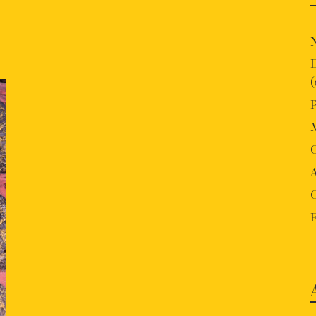
P
O
A
F