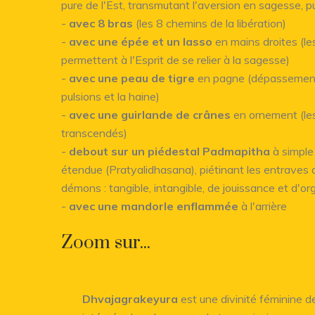
pure de l'Est, transmutant l'aversion en sagesse, p
-
avec 8 bras
(les 8 chemins de la libération)
-
avec une épée et un lasso
en mains droites (les
permettent à l'Esprit de se relier à la sagesse)
-
avec une peau de tigre
en pagne (dépassement de
pulsions et la haine)
-
avec une guirlande de crânes
en ornement (le
transcendés)
-
debout sur un piédestal Padmapitha
à simple 
étendue (Pratyalidhasana), piétinant les entraves
démons : tangible, intangible, de jouissance et d'org
-
avec une mandorle enflammée
à l'arrière
Zoom sur...
Dhvajagrakeyura
est une divinité féminine d