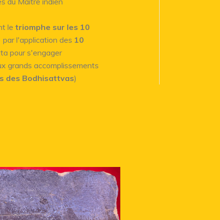
s du Maître indien
nt le
triomphe sur les 10
par l'application des
10
itta pour s'engager
 aux grands accomplissements
es des Bodhisattvas
)