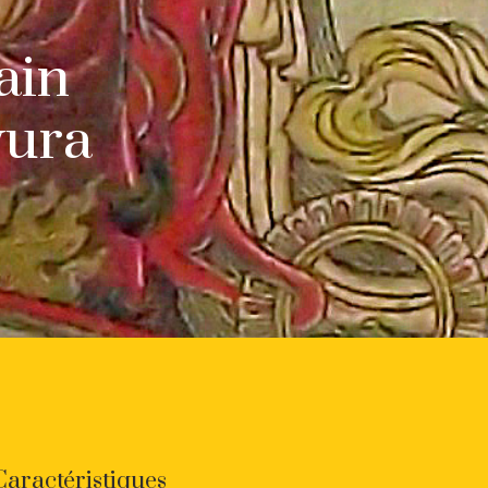
ain
yura
Caractéristiques