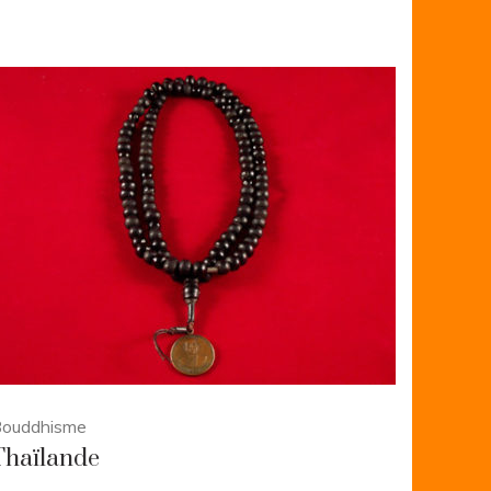
ouddhisme
Thaïlande