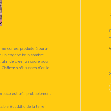
P
v
me carrée, produite à partir
V
e d'un engobe brun sombre.
 afin de créer un cadre pour
x
Chörten
réhaussés d'or, le
urroucé est très probablement
sible Bouddha de la terre