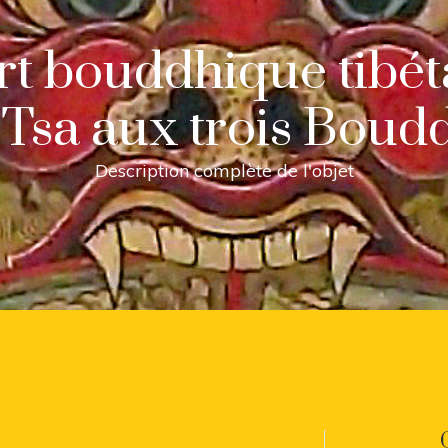
art bouddhique tibét
 Tsa aux trois Boud
Description complète de l'objet