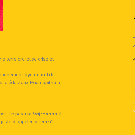
P
v
e terre argileuse grise et
V
itionnement
pyramidal
de
des piédestaux Padmapitha à
et. En posture
Vajrasana
, il
este d'appeler la terre à