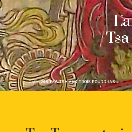
L'
Tsa
HOME
298-TSA TSA AUX TROIS BOUDDHAS