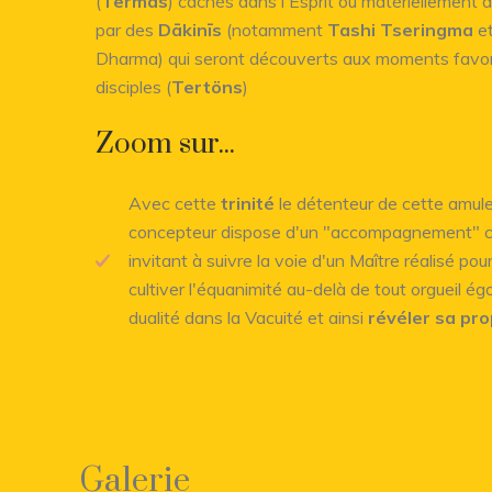
(
Termas
) cachés dans l'Esprit ou matériellement 
par des
Dākinīs
(notamment
Tashi Tseringma
et
Dharma) qui seront découverts aux moments favora
disciples (
Tertöns
)
Zoom sur...
Avec cette
trinité
le détenteur de cette amul
concepteur dispose d'un "accompagnement" co
invitant à suivre la voie d'un Maître réalisé pour
cultiver l'équanimité au-delà de tout orgueil égo
dualité dans la Vacuité et ainsi
révéler sa pr
Galerie