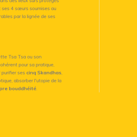
dans des lieux sûrs protégés
 ses 4 sœurs soumises au
bles par la lignée de ses
ette Tsa Tsa ou son
hérent pour sa pratique,
 purifier ses
cinq Skandhas
,
tique, absorber l'utopie de la
opre bouddhéité
.