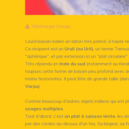
Télécharger l'image
Lourd bassin indien en laiton très patiné, à haute t
Ce récipient est un
Uruli (ou Urli)
, un terme Tamoul 
"sphérique", et par extension ici un "plat circulaire".
Très répandu en
Inde du sud
(notamment au Kerala 
toujours cette forme de bassin peu profond avec de
moins festonnées. Il peut être de grande taille (da
Varpu
)
Comme beaucoup d'autres objets indiens qui ont plus
usages multiples
.
Tout d'abord, c'est
un plat à cuisson lente
, les 
par des cordes au-dessus d'un feu. Sa largeur, sa fa