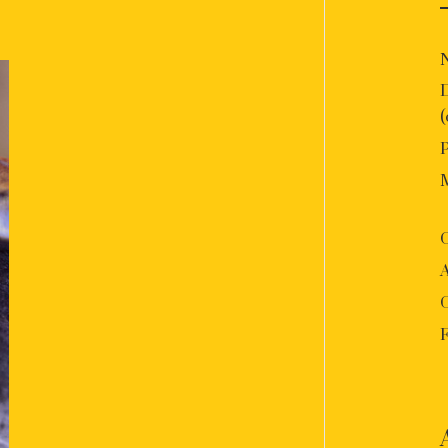
P
O
A
F