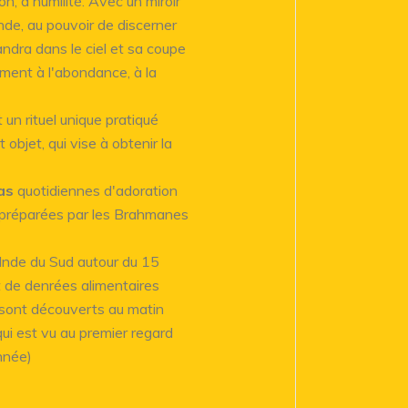
n, d'humilité. Avec un miroir
onde, au pouvoir de discerner
andra dans le ciel et sa coupe
ement à l'abondance, à la
 un rituel unique pratiqué
t objet, qui vise à obtenir la
as
quotidiennes d'adoration
s préparées par les Brahmanes
Inde du Sud autour du 15
 et de denrées alimentaires
ui sont découverts au matin
qui est vu au premier regard
année)