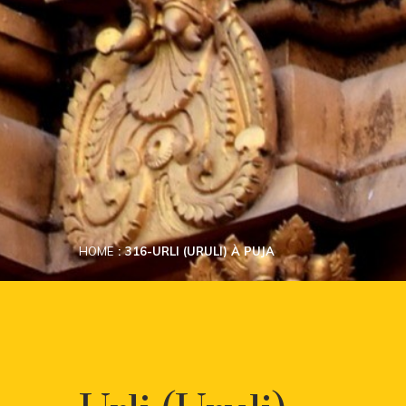
HOME
316-URLI (URULI) À PUJA