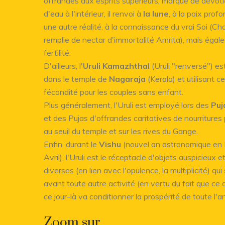
offrandes aux esprits supérieurs, marque de dévotio
d'eau à l'intérieur, il renvoi à
la lune
, à la paix prof
une autre réalité, à la connaissance du vrai Soi (Ch
remplie de nectar d'immortalité Amrita), mais égal
fertilité.
D'ailleurs, l'
Uruli Kamazhthal
(Uruli "renversé") est
dans le temple de
Nagaraja
(Kerala) et utilisant ce
fécondité pour les couples sans enfant.
Plus généralement, l'Uruli est employé lors des
Puj
et des Pujas d'offrandes caritatives de nourriture
au seuil du temple et sur les rives du Gange.
Enfin, durant le
Vishu
(nouvel an astronomique en 
Avril), l'Uruli est le réceptacle d'objets auspicieux
diverses (en lien avec l'opulence, la multiplicité) q
avant toute autre activité (en vertu du fait que ce 
ce jour-là va conditionner la prospérité de toute l'
Zoom sur...