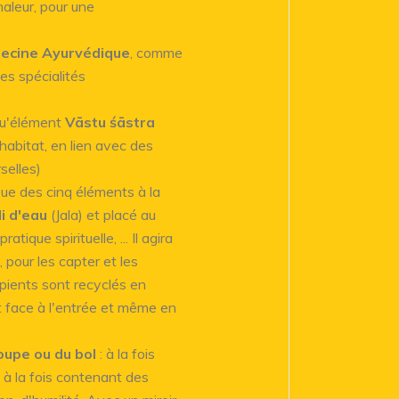
haleur, pour une
ecine Ayurvédique
, comme
es spécialités
 qu'élément
Vāstu śāstra
l'habitat, en lien avec des
selles)
ue des cinq éléments à la
li d'eau
(Jala) et placé au
atique spirituelle, ... Il agira
 pour les capter et les
ipients sont recyclés en
t face à l'entrée et même en
oupe ou du bol
: à la fois
t à la fois contenant des