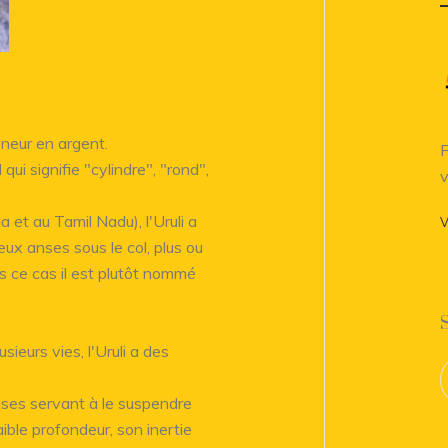
eneur en argent.
P
qui signifie "cylindre", "rond",
v
et au Tamil Nadu), l'Uruli a
V
ux anses sous le col, plus ou
ns ce cas il est plutôt nommé
ieurs vies, l'Uruli a des
anses servant à le suspendre
ible profondeur, son inertie