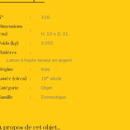
316
N°
:
Dimensions
:
H. 10 x D. 31
(cm)
3.050
oids (kg)
:
Matières
:
Laiton à haute teneur en argent
Inde
rigine
:
19° siècle
nnée (circa)
:
Objet
Catégorie
:
Domestique
amille
:
A propos de cet objet...