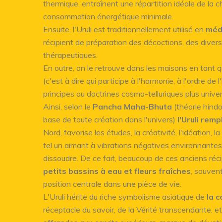
thermique, entraînent une répartition idéale de la c
consommation énergétique minimale.
Ensuite, l'Uruli est traditionnellement utilisé en
méd
récipient de préparation des décoctions, des divers
thérapeutiques.
En outre, on le retrouve dans les maisons en tant
(c'est à dire qui participe à l'harmonie, à l'ordre de 
principes ou doctrines cosmo-telluriques plus univer
Ainsi, selon le
Pancha Maha-Bhuta
(théorie hindo
base de toute création dans l'univers)
l'Uruli remp
Nord, favorise les études, la créativité, l'idéation, la pr
tel un aimant à vibrations négatives environnantes,
dissoudre. De ce fait, beaucoup de ces anciens réc
petits bassins à eau et fleurs fraîches
, souven
position centrale dans une pièce de vie.
L'Uruli hérite du riche symbolisme asiatique de
la c
réceptacle du savoir, de la Vérité transcendante, e