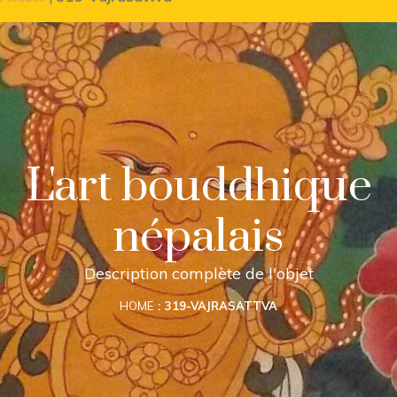
L'art bouddhique
népalais
Description complète de l'objet
HOME
319-VAJRASATTVA