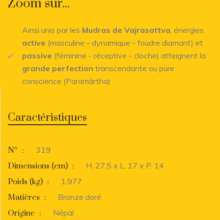
Zoom sur...
Ainsi unis par les
Mudras de Vajrasattva
, énergies
active
(masculine - dynamique - foudre diamant) et
passive
(féminine - réceptive - cloche) atteignent la
grande perfection
transcendante ou pure
conscience (Paramārtha)
Caractéristiques
319
N°
:
H. 27,5 x L. 17 x P. 14
Dimensions (cm)
:
1,977
Poids (kg)
:
Bronze doré
Matières
:
Népal
Origine
: