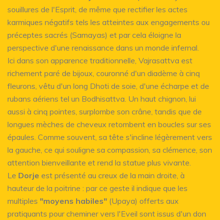
souillures de l'Esprit, de même que rectifier les actes
karmiques négatifs tels les atteintes aux engagements ou
préceptes sacrés (Samayas) et par cela éloigne la
perspective d'une renaissance dans un monde infernal.
Ici dans son apparence traditionnelle, Vajrasattva est
richement paré de bijoux, couronné d'un diadème à cinq
fleurons, vêtu d'un long Dhoti de soie, d'une écharpe et de
rubans aériens tel un Bodhisattva. Un haut chignon, lui
aussi à cinq pointes, surplombe son crâne, tandis que de
longues mèches de cheveux retombent en boucles sur ses
épaules. Comme souvent, sa tête s'incline légèrement vers
la gauche, ce qui souligne sa compassion, sa clémence, son
attention bienveillante et rend la statue plus vivante.
Le
Dorje
est présenté au creux de la main droite, à
hauteur de la poitrine : par ce geste il indique que les
multiples
"moyens habiles"
(Upaya) offerts aux
pratiquants pour cheminer vers l'Eveil sont issus d'un don