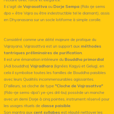
Il s'agit de
Vajrasattva
ou
Dorje Sempa
(Rdo rje sems
dpa = être Vajra ou être indestructible tel le diamant), assis
en Dhyanasana sur un socle lotiforme à simple corolle.
Considéré comme une déité majeure de pratique du
Vajrayana, Vajrasattva est un support aux
méthodes
tantriques préliminaires de purification
.
Il est une émanation intérieure du
Bouddha primordial
(Adi bouddha)
Vajradhara
(lignées Kagyü et Gelug), en
cela il symbolise toutes les familles de Bouddha paisibles
avec leurs Qualités incommensurables agissantes.
D'ailleurs, sa cloche de type
"Cloche de Vajrasattva"
(Rdo-rje sems-dpa'i ye-çes dril-bu) possède un manche
avec un demi Dorje à cinq pointes, instrument réservé pour
les usages rituels de
classe paisible
.
Son mantra aux
cent syllabes
est réputé nettoyer les