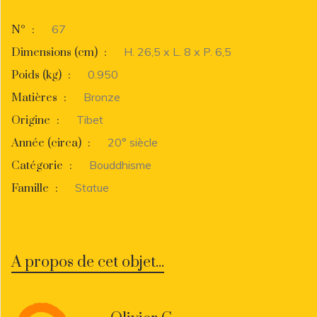
67
N°
:
H. 26,5 x L. 8 x P. 6,5
Dimensions (cm)
:
0.950
Poids (kg)
:
Bronze
Matières
:
Tibet
Origine
:
20° siècle
Année (circa)
:
Bouddhisme
Catégorie
:
Statue
Famille
:
A propos de cet objet...