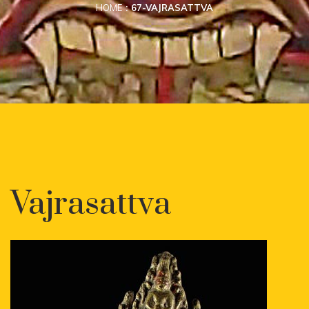
HOME
67-VAJRASATTVA
Vajrasattva