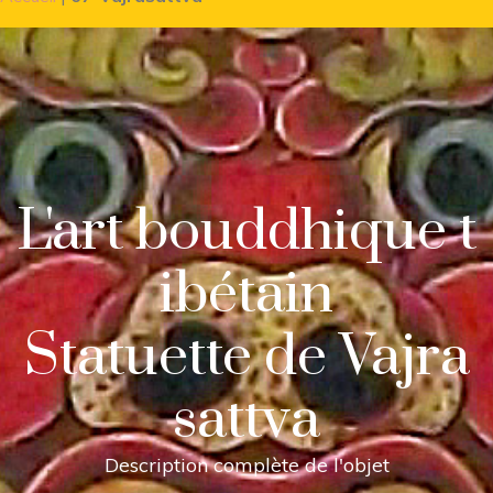
L'art bouddhique t
ibétain
Statuette de Vajra
sattva
Description complète de l'objet