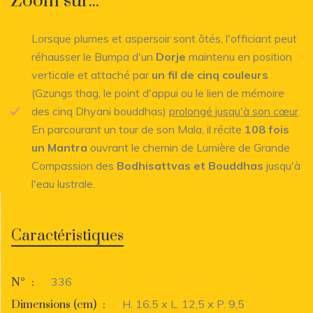
Zoom sur...
Lorsque plumes et aspersoir sont ôtés, l'officiant peut
réhausser le Bumpa d'un
Dorje
maintenu en position
verticale et attaché par
un fil de cinq couleurs
(Gzungs thag, le point d'appui ou le lien de mémoire
des cinq Dhyani bouddhas)
prolongé jusqu'à son cœur
.
En parcourant un tour de son Mala, il récite
108 fois
un Mantra
ouvrant le chemin de Lumière de Grande
Compassion des
Bodhisattvas et Bouddhas
jusqu'à
l'eau lustrale.
Caractéristiques
336
N°
:
H. 16,5 x L. 12,5 x P. 9,5
Dimensions (cm)
: