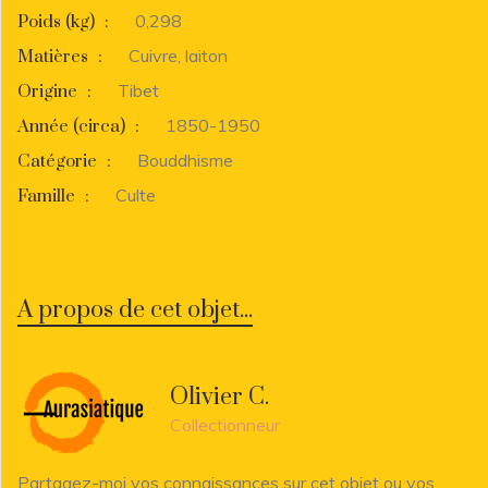
0,298
Poids (kg)
:
Cuivre, laiton
Matières
:
Tibet
Origine
:
1850-1950
Année (circa)
:
Bouddhisme
Catégorie
:
Culte
Famille
:
A propos de cet objet...
Olivier C.
Collectionneur
Partagez-moi vos connaissances sur cet objet ou vos