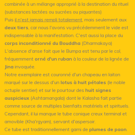
combinée à un mélange approprié à la destination du rituel
(substances lactées ou sucrées ou piquantes)
Puis
il n'est jamais rempli totalement
, mais seulement aux
deux tiers
, car nous l'avons vu précédemment le vide est
indispensable à la manifestation. C'est aussi la place du
corps inconditionné du Bouddha
(Dharmakaya)
L'absence d'anse fait que le Bumpa est tenu par le col,
fréquemment
orné d'un ruban
à la couleur de la lignée de
Jina
invoquée.
Notre exemplaire est couronné d'un chapeau en laiton
marqué sur le dessus d'un
lotus à huit pétales
(le noble
octuple sentier) et sur le pourtour des
huit signes
auspicieux
(Ashtamangala) dont le Kalasha fait partie
comme source de multiples bienfaits matériels et spirituels.
Cependant, il lui manque le tube conique creux terminal et
amovible (Kha'rgyam), servant d'aspersoir.
Ce tube est traditionnellement garni de
plumes de paon
.