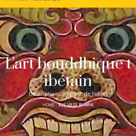
L'art bouddhique t
ibétain
Description complète de l'objet
HOME
336-VASE BUMPA