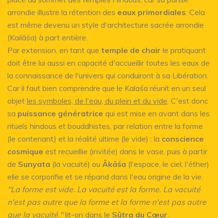
arrondie illustre la rétention des
eaux primordiales
. Cela
est même devenu un style d'architecture sacrée arrondie
(Kailāśa) à part entière.
Par extension, en tant que
temple de chair
le pratiquant
doit être lui aussi en capacité d'accueillir toutes les eaux de
la connaissance de l'univers qui conduiront à sa Libération.
Car il faut bien comprendre que le Kalaśa réunit en un seul
objet
les symboles, de l'eau, du plein et du vide
. C'est donc
sa
puissance génératrice
qui est mise en avant dans les
rituels hindous et bouddhistes, par relation entre la forme
(le contenant) et la réalité ultime (le vide) : la
conscience
cosmique
est recueillie (invitée) dans le vase, puis à partir
de
Sunyata
(la vacuité) ou
Ākāśa
(l'espace, le ciel, l'éther)
elle se corporifie et se répand dans l'eau origine de la vie.
"La forme est vide. La vacuité est la forme. La vacuité
n'est pas autre que la forme et la forme n'est pas autre
que la vacuité."
lit-on dans le
Sūtra du Cœur
.