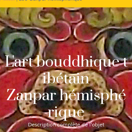
L'art bouddhique t
ibétain
Zanpar hémisphé
rique
Description complète de l'objet