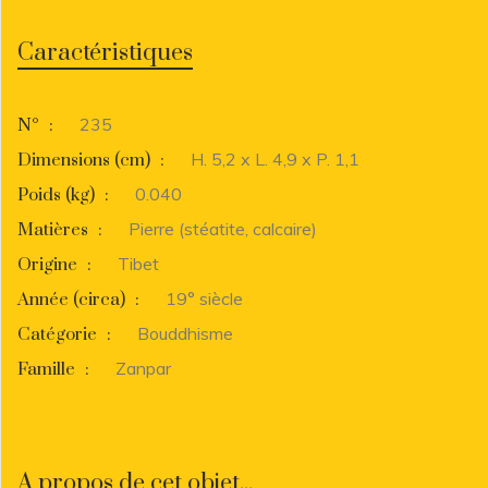
Caractéristiques
235
N°
:
H. 5,2 x L. 4,9 x P. 1,1
Dimensions (cm)
:
0.040
Poids (kg)
:
Pierre (stéatite, calcaire)
Matières
:
Tibet
Origine
:
19° siècle
Année (circa)
:
Bouddhisme
Catégorie
:
Zanpar
Famille
:
A propos de cet objet...